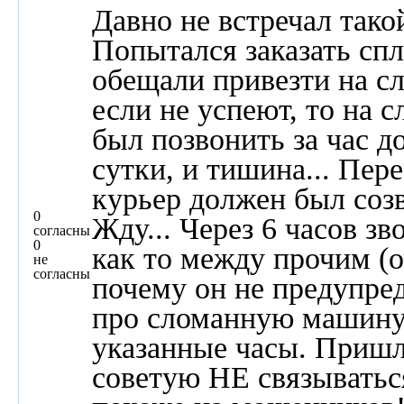
Давно не встречал тако
Попытался заказать спл
обещали привезти на с
если не успеют, то на
был позвонить за час д
сутки, и тишина... Пере
курьер должен был созв
0
Жду... Через 6 часов зв
согласны
0
как то между прочим (оч
не
согласны
почему он не предупре
про сломанную машину и
указанные часы. Пришл
советую НЕ связываться