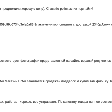
и предложили хорошую цену). Спасибо ребятам из порт айти!
05658d99b5734d3efa0aff3f9/ аккумулятор, оплатил с доставкой 2340р.Сижу
оответствует фотографии представленной на сайте, верхний ряд кнопок
nter.Магазин Enter занимается продажей подделок.Я купил там флэшку T
, работает хорошо, все устраивает. По качеству товара полное соответ