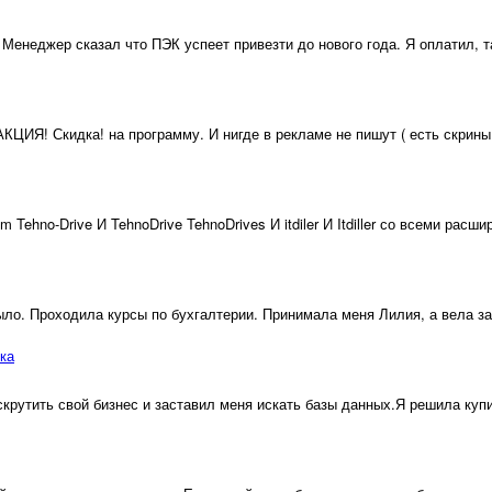
 Менеджер сказал что ПЭК успеет привезти до нового года. Я оплатил, т
КЦИЯ! Скидка! на программу. И нигде в рекламе не пишут ( есть скрины, 
ive И TehnoDrive TehnoDrives И itdiler И Itdiller со всеми расширения
ыло. Проходила курсы по бухгалтерии. Принимала меня Лилия, а вела за
ка
рутить свой бизнес и заставил меня искать базы данных.Я решила купить