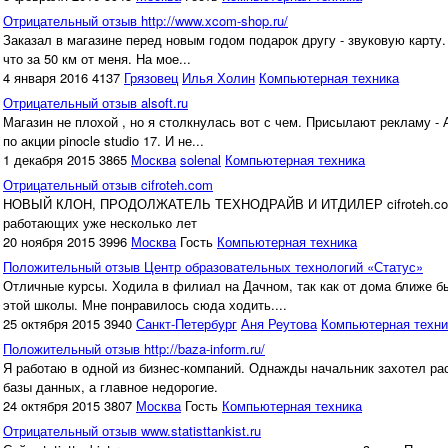
Отрицательный отзыв http://www.xcom-shop.ru/
Заказал в магазине перед новым годом подарок другу - звуковую карту.
что за 50 км от меня. На мое...
4 января 2016
4137
Грязовец
Илья Холин
Компьютерная техника
Отрицательный отзыв alsoft.ru
Магазин не плохой , но я столкнулась вот с чем. Присылают рекламу - А
по акции pinocle studio 17. И не...
1 декабря 2015
3865
Москва
solenal
Компьютерная техника
Отрицательный отзыв cifroteh.com
НОВЫЙ КЛОН, ПРОДОЛЖАТЕЛЬ ТЕХНОДРАЙВ И ИТДИЛЕР cifroteh.com Tehno-Dr
работающих уже несколько лет
20 ноября 2015
3996
Москва
Гость
Компьютерная техника
Положительный отзыв Центр образовательных технологий «Статус»
Отличные курсы. Ходила в филиал на Дачном, так как от дома ближе б
этой школы. Мне понравилось сюда ходить....
25 октября 2015
3940
Санкт-Петербург
Аня Реутова
Компьютерная техни
Положительный отзыв http://baza-inform.ru/
Я работаю в одной из бизнес-компаний. Однажды начальник захотел раск
базы данных, а главное недорогие.
24 октября 2015
3807
Москва
Гость
Компьютерная техника
Отрицательный отзыв www.statisttankist.ru