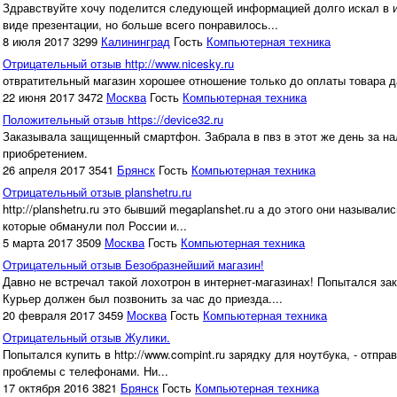
Здравствуйте хочу поделится следующей информацией долго искал в ин
виде презентации, но больше всего понравилось...
8 июля 2017
3299
Калининград
Гость
Компьютерная техника
Отрицательный отзыв http://www.nicesky.ru
отвратительный магазин хорошее отношение только до оплаты товара да
22 июня 2017
3472
Москва
Гость
Компьютерная техника
Положительный отзыв https://device32.ru
Заказывала защищенный смартфон. Забрала в пвз в этот же день за на
приобретением.
26 апреля 2017
3541
Брянск
Гость
Компьютерная техника
Отрицательный отзыв planshetru.ru
http://planshetru.ru это бывший megaplanshet.ru а до этого они называли
которые обманули пол России и...
5 марта 2017
3509
Москва
Гость
Компьютерная техника
Отрицательный отзыв Безобразнейший магазин!
Давно не встречал такой лохотрон в интернет-магазинах! Попытался за
Курьер должен был позвонить за час до приезда....
20 февраля 2017
3459
Москва
Гость
Компьютерная техника
Отрицательный отзыв Жулики.
Попытался купить в http://www.compint.ru зарядку для ноутбука, - отпр
проблемы с телефонами. Ни...
17 октября 2016
3821
Брянск
Гость
Компьютерная техника