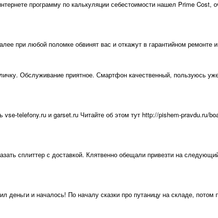
тернете программу по калькуляции себестоимости нашел Prime Cost, оч
лее при любой поломке обвинят вас и откажут в гарантийном ремонте и
личку. Обслуживание приятное. Смартфон качественный, пользуюсь уже 
сь vse-telefony.ru и garset.ru Читайте об этом тут http://pishem-pravdu.
казать сплиттер с доставкой. Клятвенно обещали привезти на следующий
авил деньги и началось! По началу сказки про путаницу на складе, пото