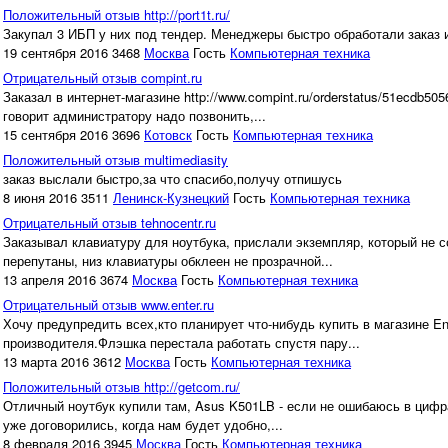
Положительный отзыв http://port1t.ru/
Закупал 3 ИБП у них под тендер. Менеджеры быстро обработали заказ 
19 сентября 2016
3468
Москва
Гость
Компьютерная техника
Отрицательный отзыв compint.ru
Заказал в интернет-магазине http://www.compint.ru/orderstatus/51ecdb5
говорит администратору надо позвонить,...
15 сентября 2016
3696
Котовск
Гость
Компьютерная техника
Положительный отзыв multimediasity
заказ выслали быстро,за что спасибо,получу отпишусь
8 июня 2016
3511
Ленинск-Кузнецкий
Гость
Компьютерная техника
Отрицательный отзыв tehnocentr.ru
Заказывал клавиатуру для ноутбука, прислали экземпляр, который не с
перепутаны, низ клавиатуры обклеен не прозрачной...
13 апреля 2016
3674
Москва
Гость
Компьютерная техника
Отрицательный отзыв www.enter.ru
Хочу предупредить всех,кто планирует что-нибудь купить в магазине E
производителя.Флэшка перестала работать спустя пару...
13 марта 2016
3612
Москва
Гость
Компьютерная техника
Положительный отзыв http://getcom.ru/
Отличный ноутбук купили там, Asus K501LB - если не ошибаюсь в цифрах
уже договорились, когда нам будет удобно,...
8 февраля 2016
3945
Москва
Гость
Компьютерная техника