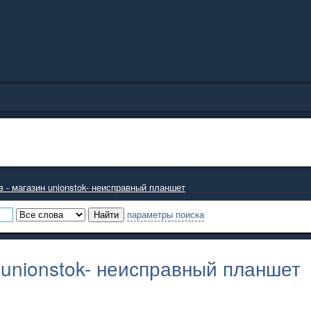
 - магазин unionstok- неисправный планшет
параметры поиска
 unionstok- неисправный планшет