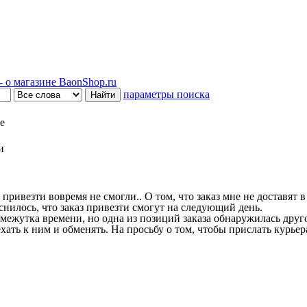
 о магазине BaonShop.ru
параметры поиска
е
и
 привезти вовремя не смогли.. О том, что заказ мне не доставят 
снилось, что заказ привезти смогут на следующий день.
межутка времени, но одна из позиций заказа обнаружилась друг
ть к ним и обменять. На просьбу о том, чтобы прислать курьера