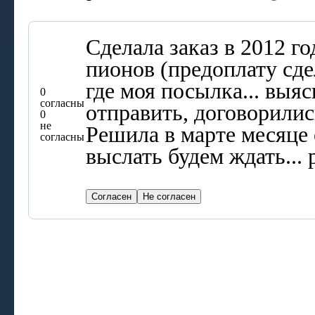
Сделала заказ в 2012 г
пионов (предоплату сде
где моя посылка... выяс
0
согласны
отправить, договорились
0
не
Решила в марте месяце 
согласны
выслать будем ждать...