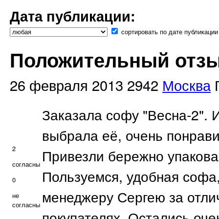
Дата публикации:
сортировать по дате публикации
Положительный отзыв
26 февраля 2013
2942
Москва
Заказала софу "Весна-2". 
выбрала её, очень понрави
2
Привезли бережно упакова
согласны
Пользуемся, удобная софа
0
менеджеру Сергею за отли
не
согласны
покупателях. Остались оче