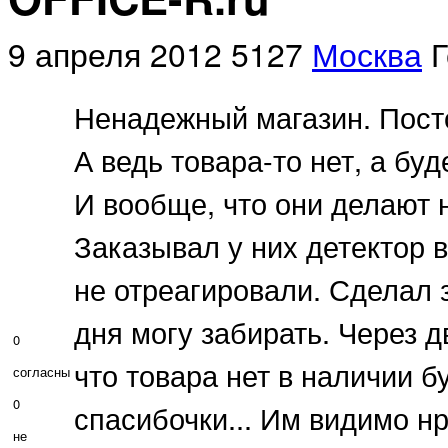
9 апреля 2012
5127
Москва
Г
Ненадежный магазин. Пост
А ведь товара-то нет, а буд
И вообще, что они делают 
Заказывал у них детектор 
не отреагировали. Сделал з
дня могу забирать. Через д
0
что товара нет в наличии 
согласны
0
спасибочки... Им видимо нр
не