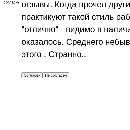
отзывы. Когда прочел други
согласны
практикуют такой стиль ра
"отлично" - видимо в налич
оказалось. Среднего небыва
этого . Странно..