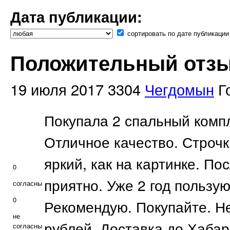
Дата публикации:
сортировать по дате публикации
Положительный отзыв
19 июля 2017
3304
Чегдомын
Г
Покупала 2 спальный компл
Отличное качество. Строчк
яркий, как на картинке. По
0
приятно. Уже 2 год пользую
согласны
0
Рекомендую. Покупайте. Н
не
рублей. Доставка до Хабар
согласны