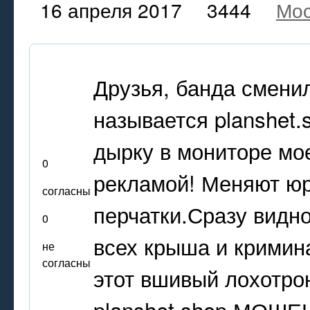
16 апреля 2017
3444
Мос
Друзья, банда сменил
называется planshet
дырку в мониторе мо
0
рекламой! Меняют юр
согласны
перчатки.Сразу видно
0
всех крыша и кримин
не
согласны
этот вшивый лохотро
planshet.shop МОШ