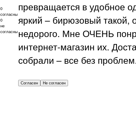
превращается в удобное од
0
согласны
яркий – бирюзовый такой, 
0
не
недорого. Мне ОЧЕНЬ понр
согласны
интернет-магазин их. Дост
собрали – все без проблем