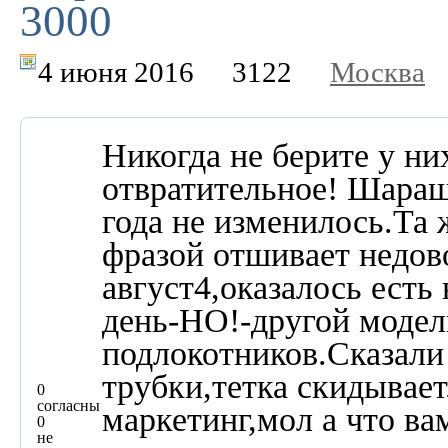
3000
4 июня 2016
3122
Москва
Никогда не берите у н
отвратительное! Шараш
года не изменилось.Та 
фразой отшивает недово
август4,оказалось есть 
день-НО!-другой модели
подлокотников.Сказали 
трубки,тетка скидывает
0
согласны
маркетинг,мол а что ва
0
не