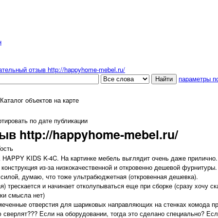
н
тельный отзыв http://happyhome-mebel.ru/
параметры п
Каталог объектов на карте
тировать по дате публикации
в http://happyhome-mebel.ru/
Гость
APPY KIDS K-4C. На картинке мебель выглядит очень даже прилично.
 конструкция из-за низкокачественной и откровенно дешевой фурнитуры.
 силой, думаю, что тоже ультрабюджетная (откровенная дешевка).
я) трескается и начинает отколупываться еще при сборке (сразу хочу ск
уки смысла нет)
еченные отверстия для шариковых направляющих на стенках комода про
ую сверлят??? Если на оборудовании, тогда это сделано специально? Е