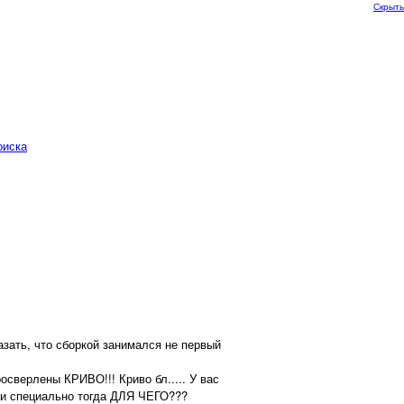
Скрыть
оиска
азать, что сборкой занимался не первый
сверлены КРИВО!!! Криво бл..... У вас
сли специально тогда ДЛЯ ЧЕГО???