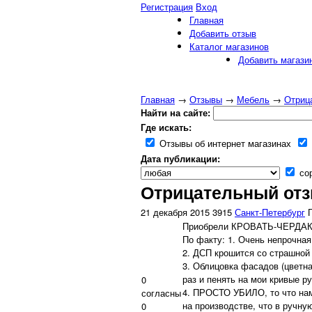
Регистрация
Вход
Главная
Добавить отзыв
Каталог магазинов
Добавить магази
Главная
→
Отзывы
→
Мебель
→
Отрица
Найти на сайте:
Где искать:
Отзывы об интернет магазинах
Дата публикации:
сор
Отрицательный отзы
21 декабря 2015
3915
Санкт-Петербург
Приобрели КРОВАТЬ-ЧЕРДАК H
По факту: 1. Очень непрочная
2. ДСП крошится со страшной
3. Облицовка фасадов (цветна
раз и пенять на мои кривые р
0
4. ПРОСТО УБИЛО, то что нам
согласны
на производстве, что в ручн
0