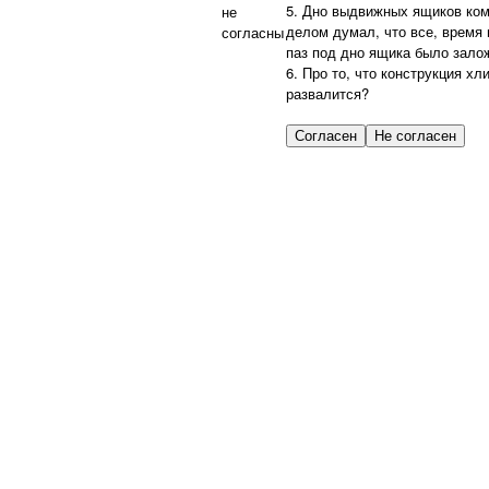
5. Дно выдвижных ящиков ком
не
делом думал, что все, время и
согласны
паз под дно ящика было зало
6. Про то, что конструкция х
развалится?