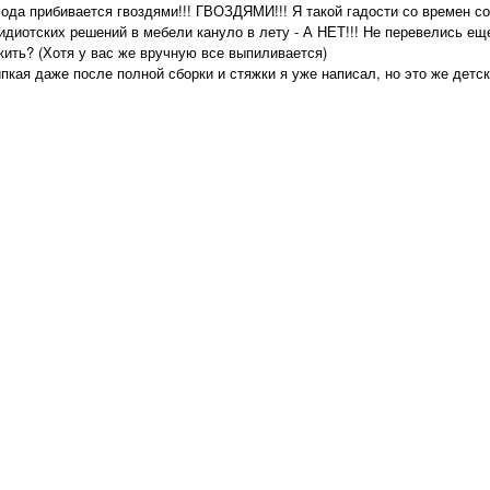
ода прибивается гвоздями!!! ГВОЗДЯМИ!!! Я такой гадости со времен с
диотских решений в мебели кануло в лету - А НЕТ!!! Не перевелись еще .
жить? (Хотя у вас же вручную все выпиливается)
липкая даже после полной сборки и стяжки я уже написал, но это же детс