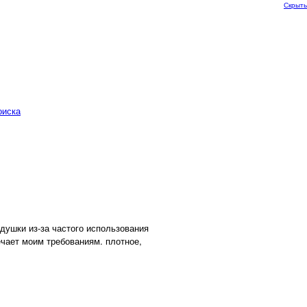
Скрыть
оиска
душки из-за частого использования
ечает моим требованиям. плотное,