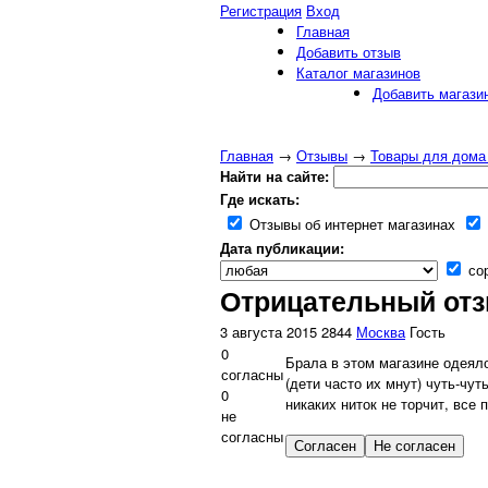
Регистрация
Вход
Главная
Добавить отзыв
Каталог магазинов
Добавить магази
Главная
→
Отзывы
→
Товары для дома
Найти на сайте:
Где искать:
Отзывы об интернет магазинах
Дата публикации:
сор
Отрицательный отзы
3 августа 2015
2844
Москва
Гость
0
Брала в этом магазине одеяло
согласны
(дети часто их мнут) чуть-чу
0
никаких ниток не торчит, все
не
согласны