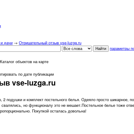
н
 и дачи
→
Отрицательный отзыв vse-luzga.ru
параметры п
Каталог объектов на карте
тировать по дате публикации
в vse-luzga.ru
, 2 подушки и комплект постельного белья. Одеяло просто шикарное, по
ть свалялись, но функционалу это не мешает.Постельное белье тоже отв
 пропорционально. Покупкой осталась довольна!