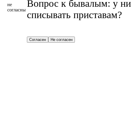
Вопрос к бывалым: у них
не
согласны
списывать приставам?