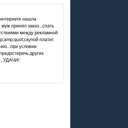
в интернете нашла
муж принял заказ...спать
етствиями между рекламной
mp;amp;quot;скупой платит
но...при условии
предостеречь других
1, УДАЧИ!