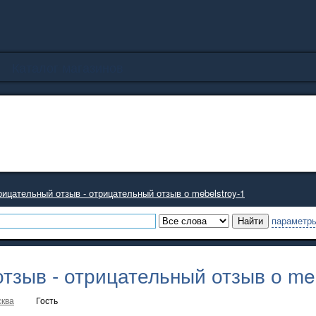
Каталог магазинов
ицательный отзыв - отрицательный отзыв о mebelstroy-1
параметры
тзыв - отрицательный отзыв о meb
ква
Гость