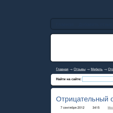
Главная
Добавить отзыв
Главная
→
Отзывы
→
Мебель
→
Отр
Найти на сайте:
Отрицательный о
7 сентября 2012
3415
Мос