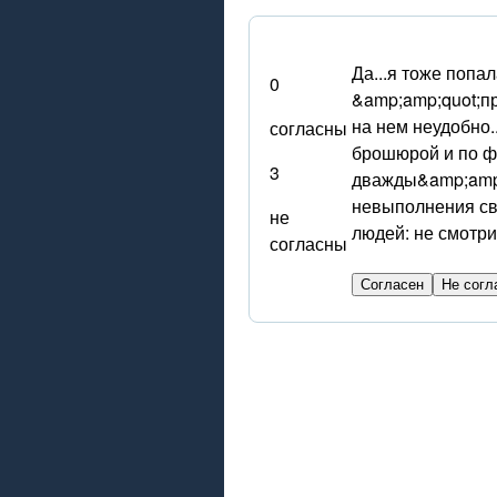
Да...я тоже попа
0
&amp;amp;quot;пр
на нем неудобно.
согласны
брошюрой и по фа
3
дважды&amp;amp;q
невыполнения св
не
людей: не смотрит
согласны