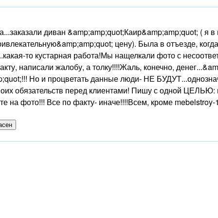
ла...заказали диван &amp;amp;quot;Каир&amp;amp;quot; ( я 
ивлекательную&amp;amp;quot; цену). Была в отъезде, когда 
..какая-то кустарная работа!Мы нащелкали фото с несоотв
кту, написали жалобу, а толку!!!!Жаль, конечно, денег...&a
uot;!!! Но и процветать данные люди- НЕ БУДУТ...однознач
оих обязательств перед клиентами! Пишу с одной ЦЕЛЬЮ: 
е на фото!!! Все по факту- иначе!!!!Всем, кроме mebelstroy-