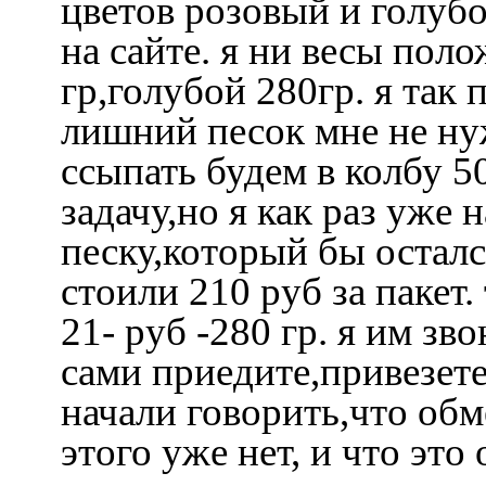
цветов розовый и голубо
на сайте. я ни весы пол
гр,голубой 280гр. я так
лишний песок мне не нуж
ссыпать будем в колбу 5
задачу,но я как раз уже
песку,который бы осталс
стоили 210 руб за пакет. 
21- руб -280 гр. я им зв
сами приедите,привезете
начали говорить,что обме
этого уже нет, и что это