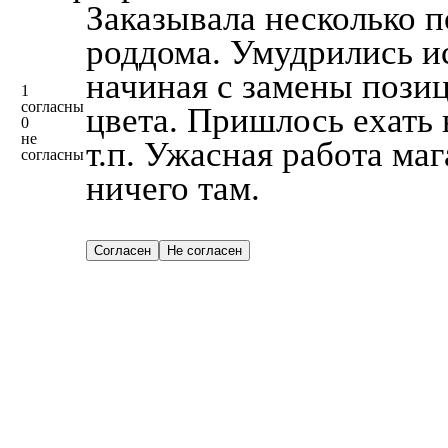
Заказывала несколько п
роддома. Умудрились ис
начиная с замены позиц
1
согласны
цвета. Пришлось ехать 
0
не
т.п. Ужасная работа ма
согласны
ничего там.