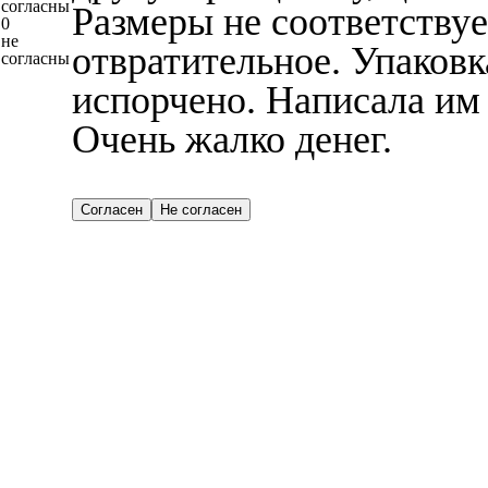
согласны
Размеры не соответствуе
0
не
отвратительное. Упаковк
согласны
испорчено. Написала им н
Очень жалко денег.