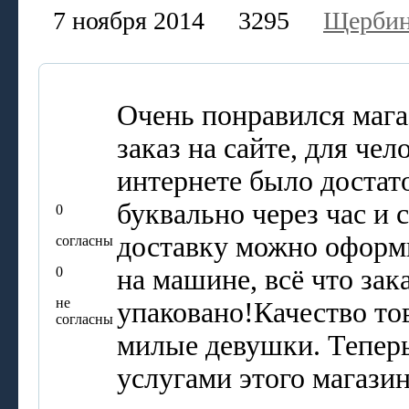
7 ноября 2014
3295
Щербин
Очень понравился маг
заказ на сайте, для чел
интернете было достат
буквально через час и с
0
доставку можно оформи
согласны
0
на машине, всё что за
не
упаковано!Качество то
согласны
милые девушки. Теперь
услугами этого магазин