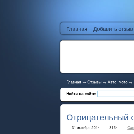
Главная
Добавить отзыв
Главная
→
Отзывы
→
Авто, мото
→
Найти на сайте:
Отрицательный о
31 октября 2014
3134
Сан