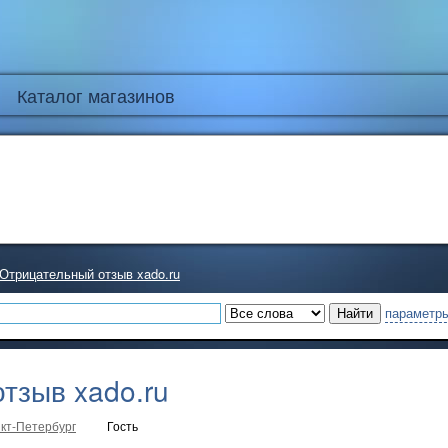
Каталог магазинов
Отрицательный отзыв xado.ru
параметры
тзыв xado.ru
кт-Петербург
Гость