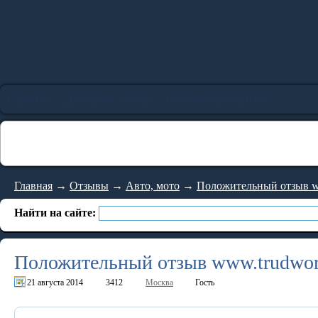
Главная
Добавить отзыв
Каталог магазинов
Главная
→
Отзывы
→
Авто, мото
→
Положительный отзыв w
Найти на сайте:
Положительный отзыв www.trudwor
21 августа 2014
3412
Москва
Гость