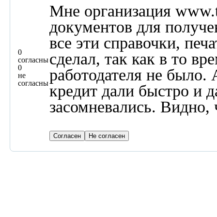
Мне организация www.t
документов для получен
все эти справочки, печа
0
сделал, так как в то вр
согласны
0
работодателя не было. 
не
согласны
кредит дали быстро и д
засомневались. Видно, 