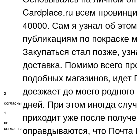
Cardplace.ru всем провин
40000. Сам я узнал об это
публикациям по покраске м
Закупаться стал позже, узн
доставка. Помимо всего про
подобных магазинов, идет 
доезжает до моего родного 
2
дней. При этом иногда слу
согласны
1
приходит уже после получе
не
оправдываются, что Почта 
согласны