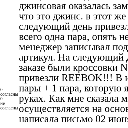
джинсовая оказалась за
что это джинс. в этот же
следующий день привезл
всего одна пара, опять 
менеджер записывал под
артикул. На следующий д
заказе были кроссовки 
привезли REEBOK!!! В ит
пары + 1 пара, которую я
0
согласны
руках. Как мне сказала 
0
не
осуществляется на основ
согласны
написала письмо 02 июня