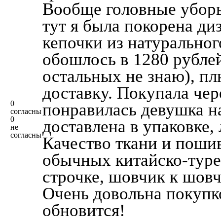
Вообще головные уборы
тут я была покорена ди
кепочки из натуральног
обошлось в 1280 рублей 
остальных не знаю), пл
доставку. Покупала чер
0
понравилась девушка н
согласны
0
доставлена в упаковке,
не
согласны
Качество ткани и пошив
обычных китайско-турец
строчке, шовчик к шовч
Очень довольна покупк
обновится!