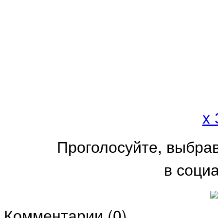
x
Проголосуйте, выбра
в соци
Комментарии (
0
)