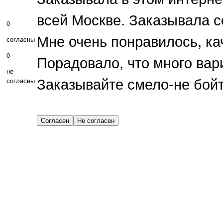
всей Москве. Заказывала с
0
Мне очень понравилось, ка
согласны
0
Порадовало, что много вар
не
Заказывайте смело-не бойт
согласны