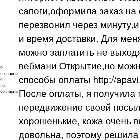
сапоги,оформила заказ на
перезвонил через минуту,и
и время доставки. Для мен
можно заплатить не выходя
вебмани Открытие,но можно
0
согласны
способы оплаты http://apavi.
0
не
После оплаты, я получила 
согласны
передвижение своей посыл
хорошенькие, кожа очень в
довольна, поэтому решила о