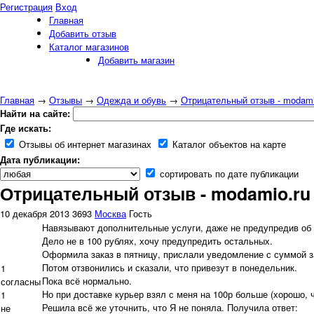
Регистрация
Вход
Главная
Добавить отзыв
Каталог магазинов
Добавить магазин
Главная
→
Отзывы
→
Одежда и обувь
→
Отрицательный отзыв - modami
Найти на сайте:
Где искать:
Отзывы об интернет магазинах
Каталог объектов на карте
Дата публикации:
сортировать по дате публикации
Отрицательный отзыв - modamio.ru
10 декабря 2013
3693
Москва
Гость
Навязывают дополнительные услуги, даже не предупредив об 
Дело не в 100 рублях, хочу предупредить остальных.
Оформила заказ в пятницу, прислали уведомление с суммой з
Потом отзвонились и сказали, что привезут в понедельник.
1
Пока всё нормально.
согласны
Но при доставке курьер взял с меня на 100р больше (хорошо, 
1
Решила всё же уточнить, что Я не поняла. Получила ответ:
не