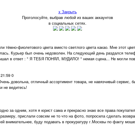
x Закрыть
Проголосуйте, выбрав любой из ваших аккаунтов
в социальных сетях.
тёмно-фиолетового цвета вместо светлого цвета какао. Мне этот цвет н
азалась. Курьер был очень недоволен. На следующий день раздался теле
лышал в ответ : " Я ТЕБЯ ПОНЯЛ, МУДИЛО! " немая сцена... Не могли пов
 21:59
0
Очень довольна, отличный ассортимент товара, не навязчивый сервис, б
и не ведитесь!
одно за одним, хотя я юрист сама и прекрасно знаю все права покупате
 размеру, прислали совсем не то что на фото, попросила сделать возвр
лей внимательнее, буду подавать в прокуратуру г.Москвы по факту мош