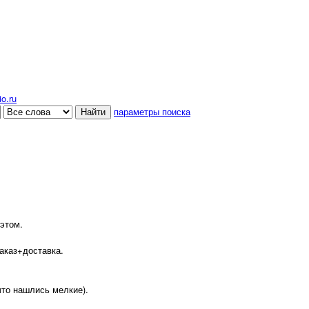
o.ru
параметры поиска
этом.
аказ+доставка.
что нашлись мелкие).