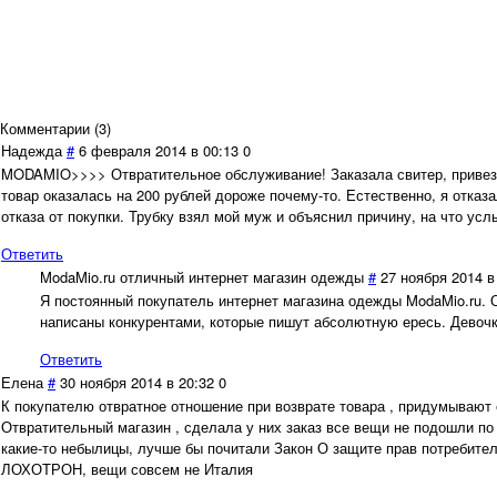
Комментарии (
3
)
Надежда
#
6 февраля 2014 в 00:13
0
MODAMIO>>>> Отвратительное обслуживание! Заказала свитер, привезли 
товар оказалась на 200 рублей дороже почему-то. Естественно, я отк
отказа от покупки. Трубку взял мой муж и объяснил причину, на что ус
Ответить
ModaMio.ru отличный интернет магазин одежды
#
27 ноября 2014 в
Я постоянный покупатель интернет магазина одежды ModaMio.ru. 
написаны конкурентами, которые пишут абсолютную ересь. Девочк
Ответить
Елена
#
30 ноября 2014 в 20:32
0
К покупателю отвратное отношение при возврате товара , придумывают 
Отвратительный магазин , сделала у них заказ все вещи не подошли по
какие-то небылицы, лучше бы почитали Закон О защите прав потребите
ЛОХОТРОН, вещи совсем не Италия