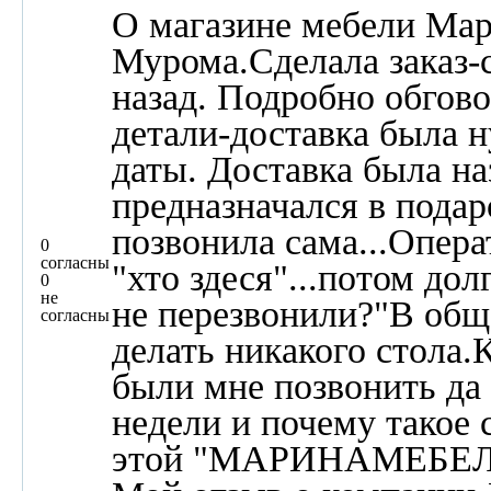
О магазине мебели Ма
Мурома.Сделала заказ-с
назад. Подробно обгов
детали-доставка была 
даты. Доставка была на
предназначался в подаро
позвонила сама...Опера
0
согласны
"хто здеся"...потом дол
0
не
не перезвонили?"В общ
согласны
делать никакого стола.
были мне позвонить да 
недели и почему такое 
этой "МАРИНАМЕБЕЛЬ"