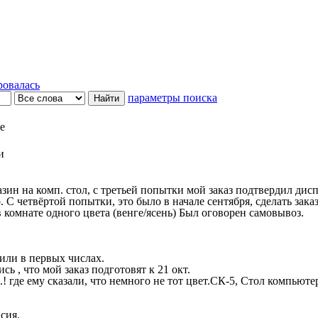
ровалась
параметры поиска
е
и
азин на комп. стол, с третьей попытки мой заказ подтвердил дис
 С четвёртой попытки, это было в начале сентября, сделать зака
в комнате одного цвета (венге/ясень) Был оговорен самовывоз.
или в первых числах.
ь , что мой заказ подготовят к 21 окт.
.! где ему сказали, что немного не тот цвет.СК-5, Стол компьют
сия.