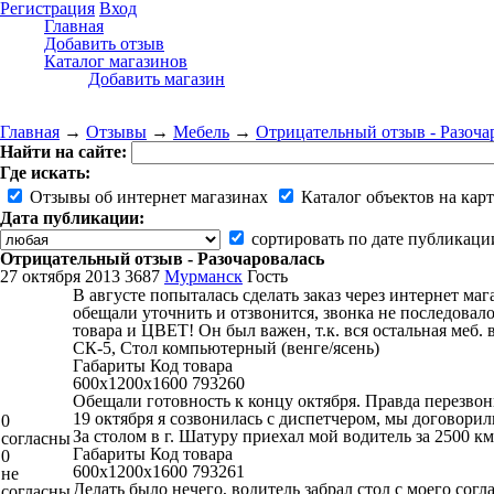
Регистрация
Вход
Главная
Добавить отзыв
Каталог магазинов
Добавить магазин
Главная
→
Отзывы
→
Мебель
→
Отрицательный отзыв - Разоча
Найти на сайте:
Где искать:
Отзывы об интернет магазинах
Каталог объектов на карт
Дата публикации:
сортировать по дате публикаци
Отрицательный отзыв - Разочаровалась
27 октября 2013
3687
Мурманск
Гость
В августе попыталась сделать заказ через интернет маг
обещали уточнить и отзвонится, звонка не последовало.
товара и ЦВЕТ! Он был важен, т.к. вся остальная меб. 
СК-5, Стол компьютерный (венге/ясень)
Габариты Код товара
600x1200x1600 793260
Обещали готовность к концу октября. Правда перезвон
19 октября я созвонилась с диспетчером, мы договорилис
0
За столом в г. Шатуру приехал мой водитель за 2500 км
согласны
Габариты Код товара
0
600x1200x1600 793261
не
Делать было нечего, водитель забрал стол с моего согла
согласны