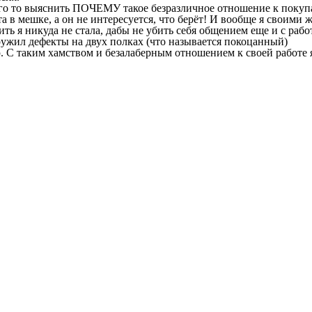
ого то выяснить ПОЧЕМУ такое безразличное отношение к покупат
ота в мешке, а он не интересуется, что берёт! И вообще я своими
ить я никуда не стала, дабы не убить себя общением еще и с раб
ружил дефекты на двух полках (что называется покоцанный)
ю. С таким хамством и безалаберным отношением к своей работе я