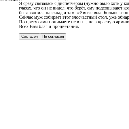
Я сразу связалась с диспетчером (нужно было хоть у к
глазах, что он не видел, что берёт, ему подсовывают к
бы я звонила на склад и там всё выясняла. Больше звон
Сейчас муж собирает этот злосчастный стол, уже обна
По цвету сами понимаете не в п..., не в красную арми
Всех Вам благ и процветания.