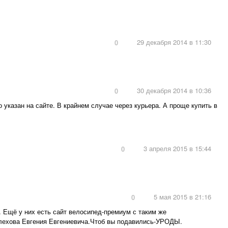
29 декабря 2014 в 11:30
0
30 декабря 2014 в 10:36
0
 указан на сайте. В крайнем случае через курьера. А проще купить в
3 апреля 2015 в 15:44
0
5 мая 2015 в 21:16
0
. Ещё у них есть сайт велосипед-премиум с таким же
елехова Евгения Евгениевича.Чтоб вы подавились-УРОДЫ.