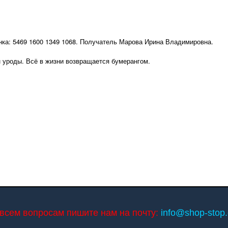
нка: 5469 1600 1349 1068. Получатель Марова Ирина Владимировна.
 уроды. Всё в жизни возвращается бумерангом.
всем вопросам пишите нам на почту:
info@shop-stop