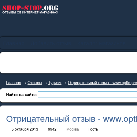
Главная
Добавить отзыв
Каталог магазинов
Главная
→
Отзывы
→
Туризм
→
Отрицательный отзыв - www.optic-pr
Найти на сайте:
Отрицательный отзыв - www.opti
5 октября 2013
9942
Москва
Гость