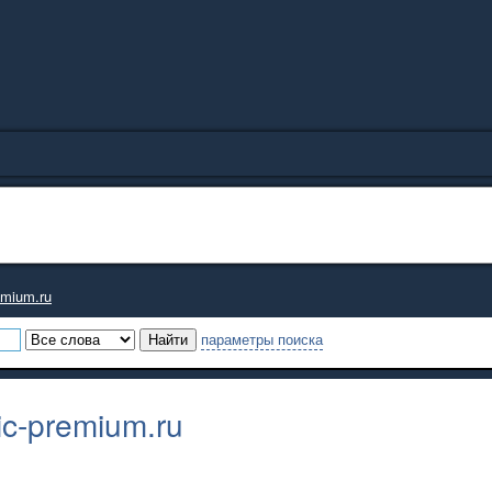
emium.ru
параметры поиска
c-premium.ru