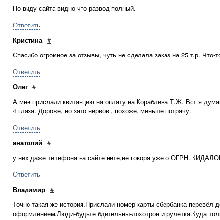
По виду сайта видно что развод полный.
Ответить
Кристина
#
Спасибо огромное за отзывы, чуть не сделала заказ на 25 т.р. Что-
Ответить
Олег
#
А мне прислали квитанцию на оплату на Кораблёва Т.Ж. Вот я думаю
4 глаза. Дороже, но зато нервов , похоже, меньше потрачу.
Ответить
анатолий
#
у них даже телефона на сайте нете,не говоря уже о ОГРН. КИДАЛО
Ответить
Владимир
#
Точно такая же история.Прислали номер карты сбербанка-перевёл д
оформлением.Люди-будьте бдительны-лохотрон и рулетка.Куда тол