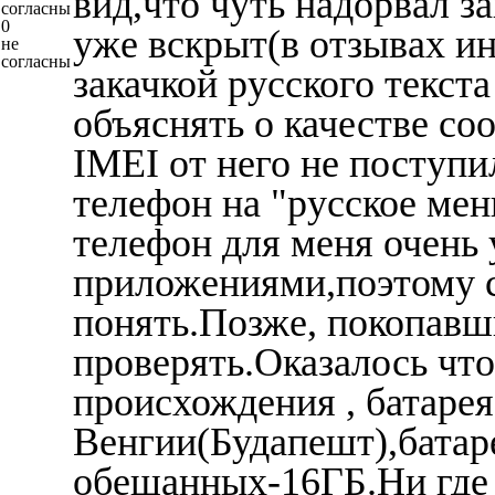
вид,что чуть надорвал з
согласны
0
уже вскрыт(в отзывах ин
не
согласны
закачкой русского текст
объяснять о качестве со
IMEI от него не поступи
телефон на "русское ме
телефон для меня очень
приложениями,поэтому с
понять.Позже, покопавши
проверять.Оказалось чт
происхождения , батарея
Венгии(Будапешт),батаре
обещанных-16ГБ.Ни где 