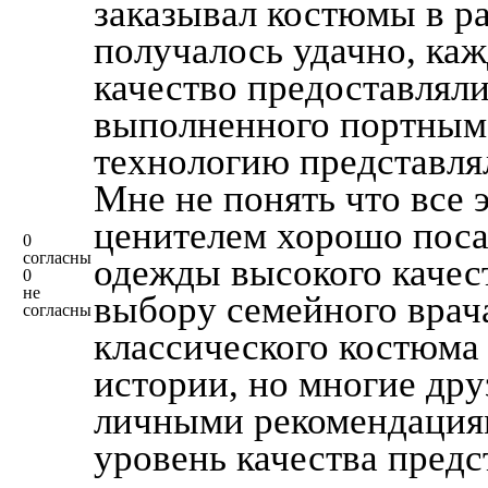
заказывал костюмы в ра
получалось удачно, каж
качество предоставляли
выполненного портным,
технологию представля
Мне не понять что все э
ценителем хорошо пос
0
согласны
одежды высокого качест
0
не
выбору семейного врач
согласны
классического костюма
истории, но многие дру
личными рекомендациям
уровень качества предс