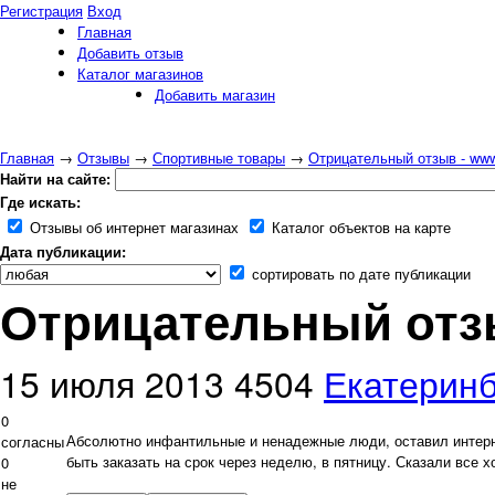
Регистрация
Вход
Главная
Добавить отзыв
Каталог магазинов
Добавить магазин
Главная
→
Отзывы
→
Спортивные товары
→
Отрицательный отзыв - www.
Найти на сайте:
Где искать:
Отзывы об интернет магазинах
Каталог объектов на карте
Дата публикации:
сортировать по дате публикации
Отрицательный отзы
15 июля 2013
4504
Екатеринб
0
Абсолютно инфантильные и ненадежные люди, оставил интернет
согласны
быть заказать на срок через неделю, в пятницу. Сказали все 
0
не