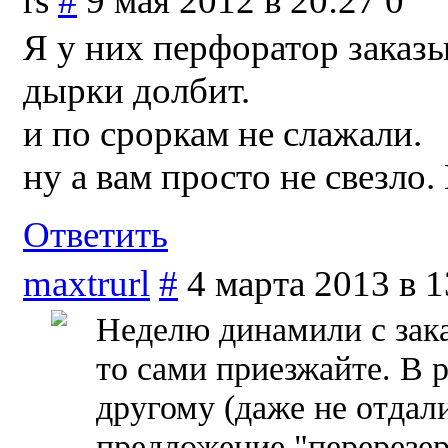
rs
#
9 мая 2012 в 20:27
0
Я у них перфоратор заказы
дырки долбит.
и по сроркам не слажали.
ну а вам просто не свезло. 
Ответить
maxtrurl
#
4 марта 2013 в 1
Неделю динамили с заказ
то сами приезжайте. В р
другому (даже не отдали
предложение "перерезер