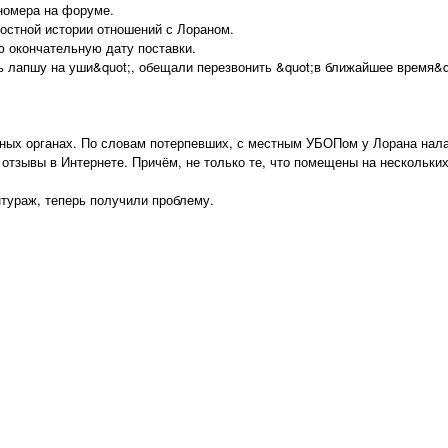
номера на форуме.
остной истории отношений с Лораном.
ю окончательную дату поставки.
 лапшу на уши&quot;, обещали перезвонить &quot;в ближайшее время&quo
ных органах. По словам потерпевших, с местным УБОПом у Лорана налаж
отзывы в Интернете. Причём, не только те, что помещены на нескольки
тураж, теперь получили проблему.