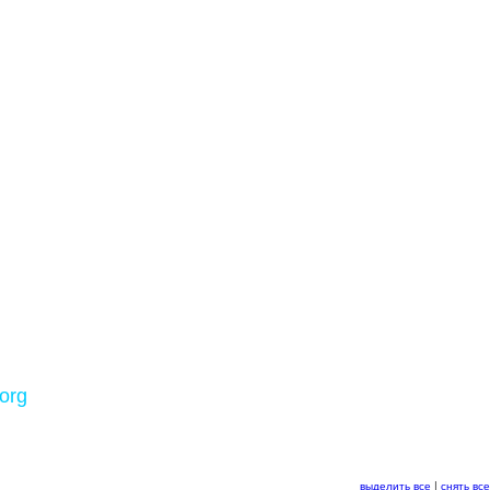
.org
выделить все
|
снять все