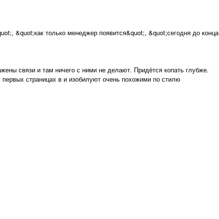
t;, &quot;как только менеджер появится&quot;, &quot;сегодня до конца
ены связи и там ничего с ними не делают. Придётся копать глубже.
х первых страницах в и изобилуют очень похожими по стилю