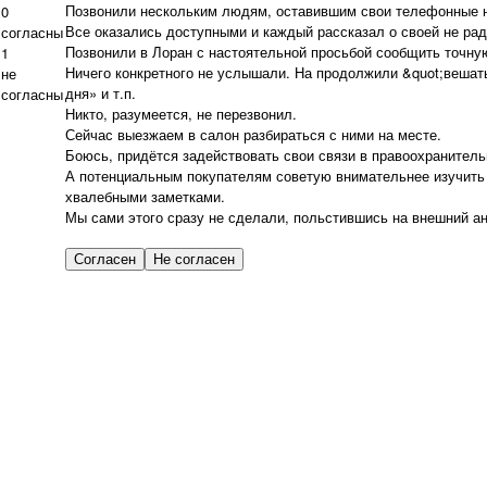
Позвонили нескольким людям, оставившим свои телефонные 
0
Все оказались доступными и каждый рассказал о своей не рад
согласны
Позвонили в Лоран с настоятельной просьбой сообщить точну
1
Ничего конкретного не услышали. На продолжили &quot;вешать
не
дня» и т.п.
согласны
Никто, разумеется, не перезвонил.
Сейчас выезжаем в салон разбираться с ними на месте.
Боюсь, придётся задействовать свои связи в правоохранитель
А потенциальным покупателям советую внимательнее изучить 
хвалебными заметками.
Мы сами этого сразу не сделали, польстившись на внешний ан