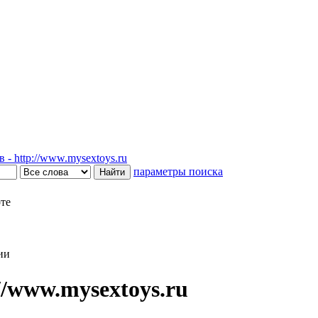
- http://www.mysextoys.ru
параметры поиска
рте
ии
/www.mysextoys.ru