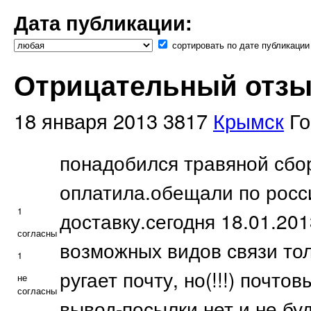
Дата публикации:
сортировать по дате публикации
Отрицательный отзыв -
18 января 2013
3817
Крымск
Го
понадобился травяной сбор
оплатила.обещали по росс
1
доставку.сегодня 18.01.201
согласны
возможных видов связи тол
1
ругает почту, но(!!!) почт
не
согласны
вывод-посылки нет и не буд