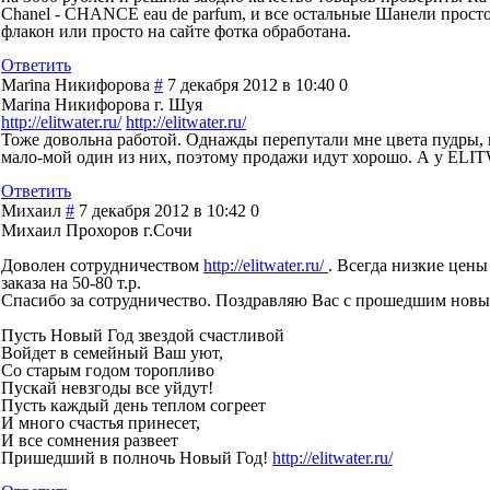
Chanel - CHANCE eau de parfum, и все остальные Шанели просто
флакон или просто на сайте фотка обработана.
Ответить
Marina Никифорова
#
7 декабря 2012 в 10:40
0
Marina Никифорова г. Шуя
http://elitwater.ru/
http://elitwater.ru/
Тоже довольна работой. Однажды перепутали мне цвета пудры, 
мало-мой один из них, поэтому продажи идут хорошо. А у ELI
Ответить
Михаил
#
7 декабря 2012 в 10:42
0
Михаил Прохоров г.Сочи
Доволен сотрудничеством
http://elitwater.ru/
. Всегда низкие цены
заказа на 50-80 т.р.
Спасибо за сотрудничество. Поздравляю Вас с прошедшим новы
Пусть Новый Год звездой счастливой
Войдет в семейный Ваш уют,
Со старым годом торопливо
Пускай невзгоды все уйдут!
Пусть каждый день теплом согреет
И много счастья принесет,
И все сомнения развеет
Пришедший в полночь Новый Год!
http://elitwater.ru/