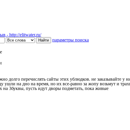
- http://elitwater.ru/
параметры поиска
е
и
ожно долго перечислять сайты этих ублюдков. не заказывайте у 
ду ушли на дно на время, но их все-равно за жопу возьмут и тр
х на 3буквы, пусть идут дворы подметать, пока живые