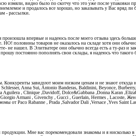
сю измяли, видно было по скотчу что это уже после упаковки пр
емлемое и продалось все хорошо, но заказывать у Вас вряд ли б
ам - рассылки.
я произошла впервые и надеюсь после моего отзыва здесь больше
е. НО! половины товаров не оказалось на складе хотя они обычно
- не нашел. В Элитватере они обычно всегда есть а ту-раз и за
 прошу постоянно пополнять свои склады, я надеюсь что такого 
м. Конкуренты завидуют моим низким ценам и не знают откуда н
sser, Anna Sui, Antonio Banderas, Baldinini, Beyonce, Burberry, Bvlg
na Aguilera , Clinique ,Davidoff, Dolce&Gabbana ,Donna Karan ,Elizab
e , Giorgio Armani , Givenchy , Gucci , Guerlain, Hermes , Lacoste
фюмы от Paco Rabanne , Prada ,Salvador Dali ,Versace ,Yves Saint 
й продукции. Мне вас порекомендовали знакомы и я нисколько в 