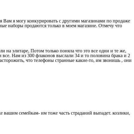
ря Вам я могу конкурировать с другими магазинами по продаже
ные наборы продаются только в моем магазине. Отмечу что
ли на элитаре, Потом только поняла что это все одни и те же,
 все. Нам из 300 флаконов выслали 34 и то половина брака и 2
асторожить, что телефоны странные какие-то, им звонишь , они
 же вашим семейкам- им тоже часть страданий выпадет. козлики,