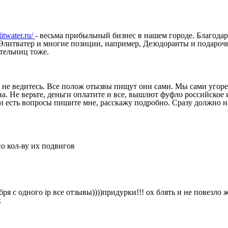
elitwater.ru/
- весьма прибыльный бизнес в нашем городе. Благода
Элитватер и многие позиции, например, Дезодоранты и подароч
тельниц тоже.
аз не ведитесь. Все полож отызвы пищут они сами. Мы сами угоре
. Не верьте, деньги оплатите и все, вышлют фуфло российское и
ли есть вопросы пишите мне, расскажу подробно. Сразу должно н
по кол-ву их подвигов
бря с одного ip все отзывы))))придурки!!! ох блять и не повезло
к