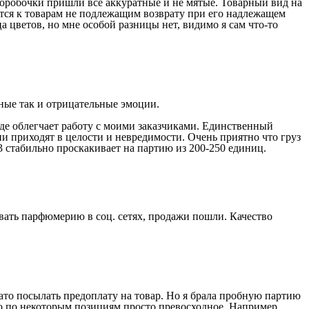
 Коробочки пришли все аккуратные и не мятые. Товарный вид на
тся к товарам не подлежащим возврату при его надлежащем
а цветов, но мне особой разницы нет, видимо я сам что-то
ьные так и отрицательные эмоции.
аде облегчает работу с моими заказчиками. Единственный
ни приходят в целости и невредимости. Очень приятно что груз
-3 стабильно проскакивает на партию из 200-250 единиц.
авать парфюмерию в соц. сетях, продажи пошли. Качество
ато посылать предоплату на товар. Но я брала пробную партию
 но по некоторым позициям просто превосходное. Например