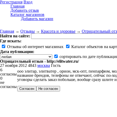
Регистрация
Вход
Главная
Добавить отзыв
Каталог магазинов
Добавить магазин
Главная
→
Отзывы
→
Красота и здоровье
→
Отрицательный отзыв 
Найти на сайте:
Где искать:
Отзывы об интернет магазинах
Каталог объектов на карт
Дата публикации:
сортировать по дате публикаци
Отрицательный отзыв - http://elitwater.ru/
27 ноября 2012
4843
москва
Гость
6
ооо элитар, элитватер , орион, мск-опт, пенпарфюм, м
согласны
название брендов, телефоны не отвечают, сейчас по-хо
0
уговоры сделать заказ побольше, вообще сразу шлите и
не
согласны