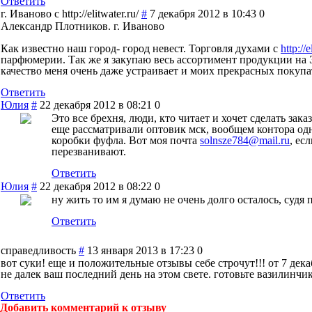
Ответить
г. Иваново c http://elitwater.ru/
#
7 декабря 2012 в 10:43
0
Александр Плотников. г. Иваново
Как известно наш город- город невест. Торговля духами c
http://
парфюмерии. Так же я закупаю весь ассортимент продукции на 
качество меня очень даже устраивает и моих прекрасных покупа
Ответить
Юлия
#
22 декабря 2012 в 08:21
0
Это все брехня, люди, кто читает и хочет сделать зак
еще рассматривали оптовик мск, вообщем контора одна
коробки фуфла. Вот моя почта
solnsze784@mail.ru
, ес
перезванивают.
Ответить
Юлия
#
22 декабря 2012 в 08:22
0
ну жить то им я думаю не очень долго осталось, судя 
Ответить
справедливость
#
13 января 2013 в 17:23
0
вот суки! еще и положительные отзывы себе строчут!!! от 7 дека
не далек ваш последний день на этом свете. готовьте вазилинчи
Ответить
Добавить комментарий к отзыву