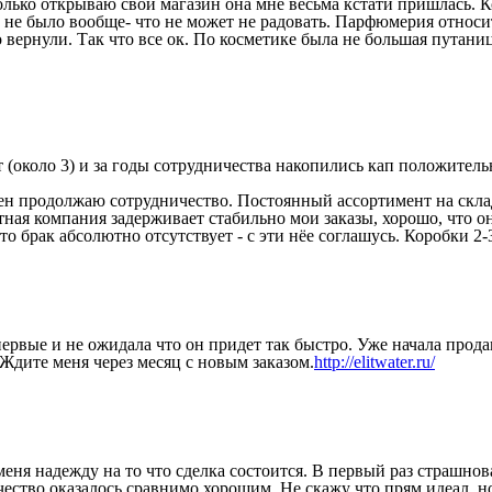
 только открываю свой магазин она мне весьма кстати пришлась.
не было вообще- что не может не радовать. Парфюмерия относи
 вернули. Так что все ок. По косметике была не большая путаниц
ет (около 3) и за годы сотрудничества накопились кап положител
 цен продолжаю сотрудничество. Постоянный ассортимент на скл
ртная компания задерживает стабильно мои заказы, хорошо, что о
то брак абсолютно отсутствует - с эти нёе соглашусь. Коробки 2
первые и не ожидала что он придет так быстро. Уже начала прод
 Ждите меня через месяц с новым заказом.
http://elitwater.ru/
еня надежду на то что сделка состоится. В первый раз страшнов
ачество оказалось сравнимо хорошим. Не скажу что прям идеал,