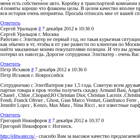
меня есть собственное авто. Коробку в транспортной компании в
4 помяты хорошо что флаконы целы. В целом качество вполне при
вся история очень неприятна. Просьба отписать мне от вашей сп
Ответить
Сергей Уральцов
#
7 декабря 2012 в 10:36
0
Сергей Уральцов г. Москва
Работаю с Элитватер не первый год, но такая курьезная ситуаци
как обычно в чт, чтобы в пт уже развести по клиентам по Москв
найти заказанные моими покупателями позиции. И что вы думаете
потерял их навсегда. Дорогие сотрудники Элитватер - очень Вас
Ответить
Петр Исхаков
#
7 декабря 2012 в 10:36
0
Петр Исхаков г. Новроссийск
Сотрудничаю с ЭлитВатером уже 1,5 года. Советую всем друзья
партии товара в прок чтобы получить скидку Armand Basi, Angel Schle
Chanel , Chloe ,Chopard,Ю Christian Dior, Christian Lacroix ,Christi
Fendi, Franck Olivier , Ghost, Gian Marco Venturi, Gianfranco Ferr
Jennifer Lopez , Kenzo, Max Mara , Nina Ricci , все известные пар
Ответить
Григорий Никифоров
#
7 декабря 2012 в 10:37
0
Григорий Никифоров г. Ногинск.
http://elitwater.ru/
- спасибо Вам за высокое качество предлагаемо