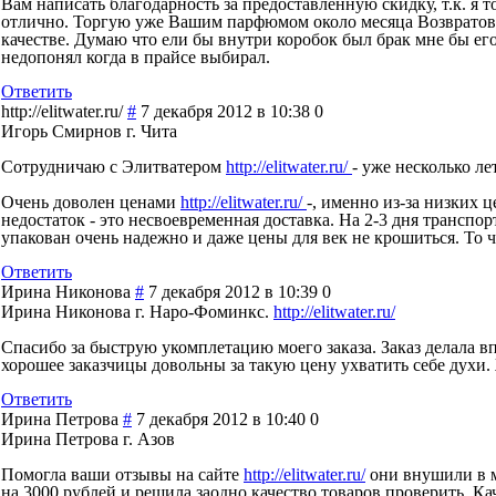
Вам написать благодарность за предоставленную скидку, т.к. я
отлично. Торгую уже Вашим парфюмом около месяца Возвратов 
качестве. Думаю что ели бы внутри коробок был брак мне бы его
недопонял когда в прайсе выбирал.
Ответить
http://elitwater.ru/
#
7 декабря 2012 в 10:38
0
Игорь Смирнов г. Чита
Сотрудничаю с Элитватером
http://elitwater.ru/
- уже несколько л
Очень доволен ценами
http://elitwater.ru/
-, именно из-за низких
недостаток - это несвоевременная доставка. На 2-3 дня транспо
упакован очень надежно и даже цены для век не крошиться. То ч
Ответить
Ирина Никонова
#
7 декабря 2012 в 10:39
0
Ирина Никонова г. Наро-Фоминкс.
http://elitwater.ru/
Спасибо за быструю укомплетацию моего заказа. Заказ делала в
хорошее заказчицы довольны за такую цену ухватить себе духи.
Ответить
Ирина Петрова
#
7 декабря 2012 в 10:40
0
Ирина Петрова г. Азов
Помогла ваши отзывы на сайте
http://elitwater.ru/
они внушили в м
на 3000 рублей и решила заодно качество товаров проверить. К