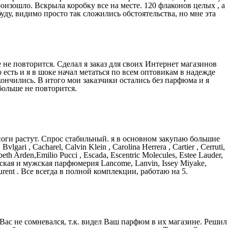
оизошло. Вскрыла коробку все на месте. 120 флаконов целых , а
уду, видимо просто так сложились обстоятельства, но мне эта
 не повторится. Сделал я заказ для своих Интернет магазинов
 есть и я в шоке начал метаться по всем оптовикам в надежде
кончились. В итого мои заказчики остались без парфюма и я
больше не повторится.
оги растут. Спрос стабильный. я в основном закупаю большие
ari , Cacharel, Calvin Klein , Carolina Herrera , Cartier , Cerruti,
eth Arden,Emilio Pucci , Escada, Escentric Molecules, Estee Lauder,
, Женская и мужская парфюмерия Lancome, Lanvin, Issey Miyake,
Laurent . Все всегда в полной комплекции, работаю на 5.
Вас не сомневался, т.к. видел Ваш парфюм в их магазине. Решил