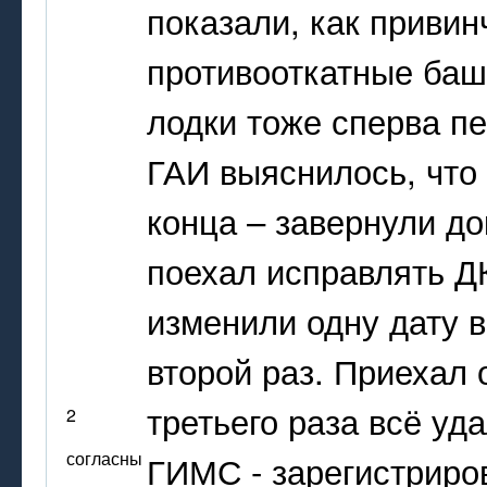
показали, как привин
противооткатные баш
лодки тоже сперва пе
ГАИ выяснилось, что
конца – завернули д
поехал исправлять ДК
изменили одну дату в
второй раз. Приехал 
третьего раза всё уд
2
согласны
ГИМС - зарегистриров