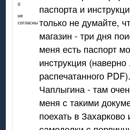
0
паспорта и инструкци
не
только не думайте, ч
согласны
магазин - три дня по
меня есть паспорт мо
инструкция (наверно .
распечатанного PDF)
Чаплыгина - там оче
меня с такими докум
поехать в Захарково 
самоделки с первичны