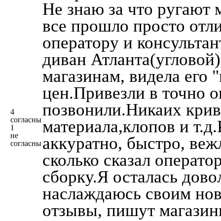
Не знаю за что ругают
все прошло просто отли
оператору и консультант
диван Атланта(угловой)
магазинам, видела его 
цен.Привезли в точно о
позвонили.Никаих крив
4
согласны
материала,клопов и т.д.
1
не
аккуратно, быстро, веж
согласны
сколько сказал оператор
сборку.Я осталась дов
наслаждаюсь своим но
отзывы, пишут магазин