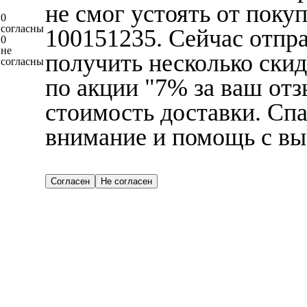
не смог устоять от поку
0
согласны
100151235. Сейчас отпр
0
не
получить несколько скидо
согласны
по акции "7% за ваш отз
стоимость доставки. Сп
внимание и помощь с вы