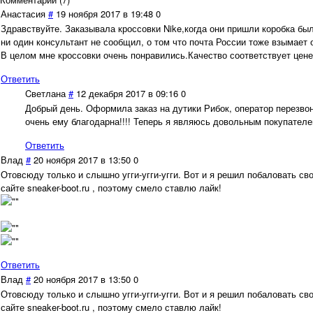
Анастасия
#
19 ноября 2017 в 19:48
0
Здравствуйте. Заказывала кроссовки Nike,когда они пришли коробка бы
ни один консультант не сообщил, о том что почта России тоже взымает о
В целом мне кроссовки очень понравились.Качество соответствует цене
Ответить
Cветлана
#
12 декабря 2017 в 09:16
0
Добрый день. Оформила заказ на дутики Рибок, оператор перезво
очень ему благодарна!!!! Теперь я являюсь довольным покупателе
Ответить
Влад
#
20 ноября 2017 в 13:50
0
Отовсюду только и слышно угги-угги-угги. Вот и я решил побаловать с
сайте sneaker-boot.ru , поэтому смело ставлю лайк!
Ответить
Влад
#
20 ноября 2017 в 13:50
0
Отовсюду только и слышно угги-угги-угги. Вот и я решил побаловать с
сайте sneaker-boot.ru , поэтому смело ставлю лайк!