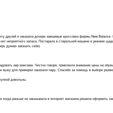
ету друзей я заказала дочери замшевые кроссовки фирмы New Balance. 
 нет неприятного запаха. Постирала в стиральной машине в режиме щадя
ерь думаю заказать себе)
орадовать аир максами. Честно говоря, привлекли внимание цены на обу
 и мужу для примерки заказали пару. Спасибо за помощь в выборе разме
купкой довольны.
,не когда раньше не заказывала в интернет магазине,решила оформить за