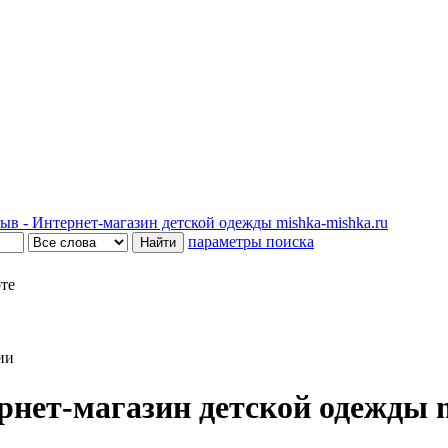
в - Интернет-магазин детской одежды mishka-mishka.ru
параметры поиска
рте
ии
нет-магазин детской одежды m