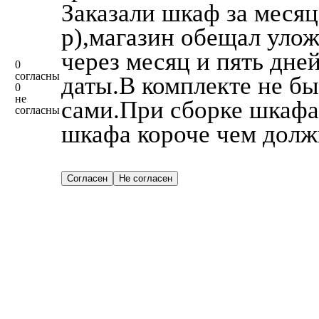
Заказали шкаф за месяц
р),магазин обещал уло
через месяц и пять дне
0
согласны
даты.В комплекте не б
0
не
сами.При сборке шкафа 
согласны
шкафа короче чем долж