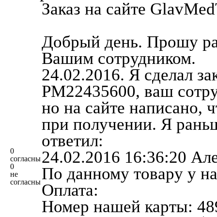
Заказ на сайте GlavMe
Добрый день. Прошу ра
Вашим сотрудником.
24.02.2016. Я сделал за
PM22435600, ваш сотру
но на сайте написано, 
при получении. Я раньш
ответил:
0
‎24‎.‎02‎.‎2016‎ ‎16‎:‎36‎:
согласны
0
По данному товару у на
не
согласны
Оплата:
Номер нашей карты: 4