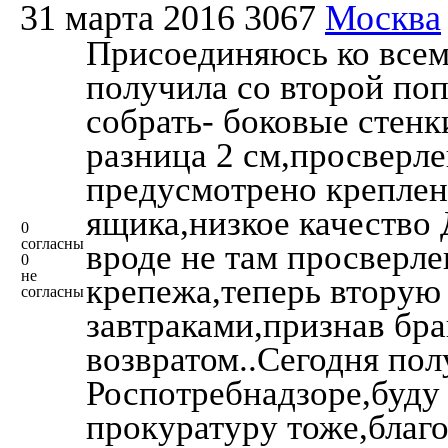
31 марта 2016
3067
Москва
Присоединяюсь ко всем
получила со второй по
собрать- боковые стен
разница 2 см,просверл
предусмотрено креплен
ящика,низкое качество
0
согласны
вроде не там просверл
0
не
крепежа,теперь вторую
согласны
завтраками,признав бра
возвратом..Сегодня пол
Роспотребнадзоре,буду
прокуратуру тоже,благо