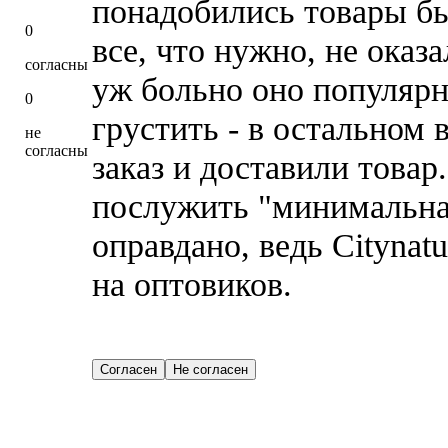
понадобились товары бы
0
все, что нужно, не оказ
согласны
уж больно оно популярн
0
грустить - в остальном 
не
согласны
заказ и доставили това
послужить "минимальна
оправдано, ведь Citynat
на оптовиков.