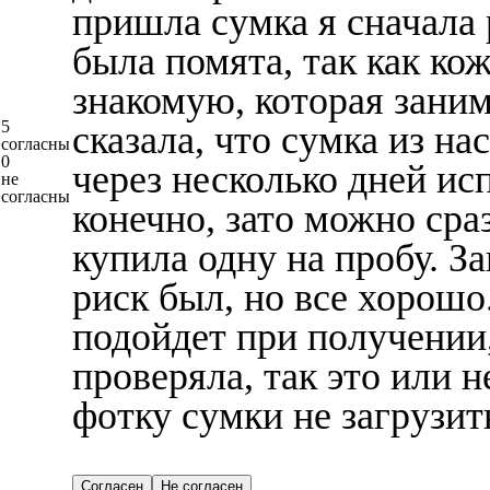
пришла сумка я сначала 
была помята, так как ко
знакомую, которая заним
5
сказала, что сумка из н
согласны
0
через несколько дней ис
не
согласны
конечно, зато можно сразу
купила одну на пробу. З
риск был, но все хорошо.
подойдет при получении,
проверяла, так это или 
фотку сумки не загрузить