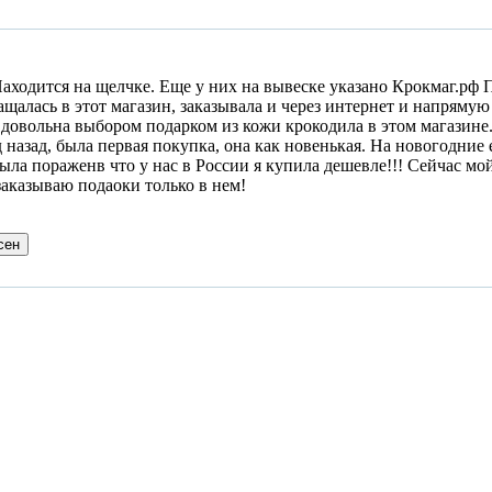
аходится на щелчке. Еще у них на вывеске указано Крокмаг.рф 
щалась в этот магазин, заказывала и через интернет и напрямую
 довольна выбором подарком из кожи крокодила в этом магазине.
д назад, была первая покупка, она как новенькая. На новогодние
была пораженв что у нас в России я купила дешевле!!! Сейчас м
аказываю подаоки только в нем!