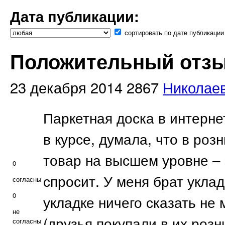
Дата публикации:
сортировать по дате публикации
Положительный отзыв
23 декабря 2014
2867
Николае
Паркетная доска в интерне
в курсе, думала, что в роз
товар на высшем уровне – 
0
спросит. У меня брат уклад
согласны
0
укладке ничего сказать не 
не
(друзья покупали в их роз
согласны