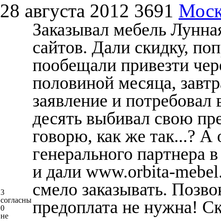
28 августа 2012
3691
Моск
Заказывал мебель Лунная
сайтов. Дали скидку, по
пообещали привезти чере
половиной месяца, завт
заявление и потребовал 
десять выбивал свою пр
говорю, как же так...? А
генерального партнера в
и дали www.orbita-mebel.
смело заказывать. Позво
3
согласны
предоплата не нужна! С
0
не